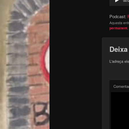
00:
d'àudio
Podcast:
Aquesta entr
permanent
.
Deixa
L'adreça el
Comentar