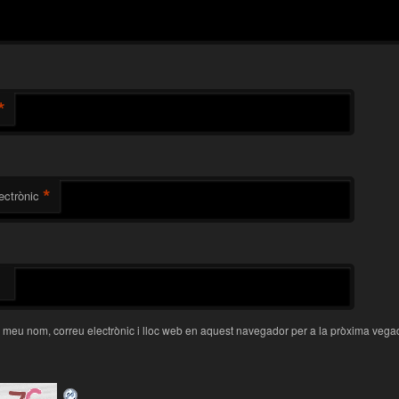
*
*
ectrònic
 meu nom, correu electrònic i lloc web en aquest navegador per a la pròxima veg