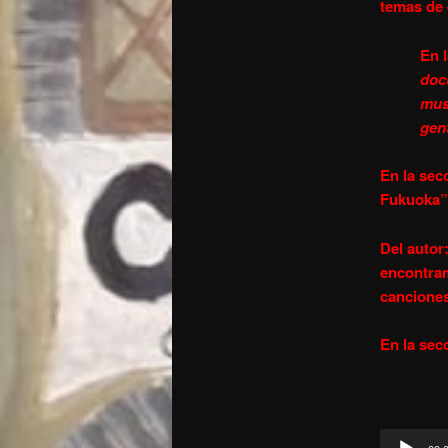
temas de 
En 
doc
mus
gen
En la sec
Fukuoka”
Del autor
encontram
canciones
En la sec
Reproduct