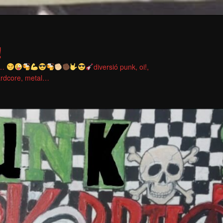
!
no…
diversió punk, oi!,
rdcore, metal…