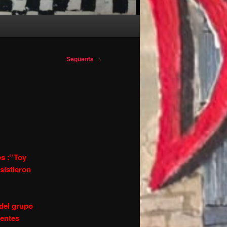
Següents
→
os :”Toy
sistieron
 del grupo
rentes