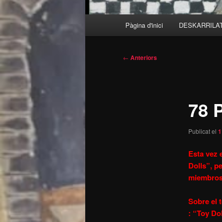
Menú
Pàgina d'inici
DESKARRILATS
principal
Navegació
←
Anteriors
per
les
entrades
78 
Publicat el
1
Esta vez 
Dolls”, p
miembros
Sobre el 
: “Toy Do