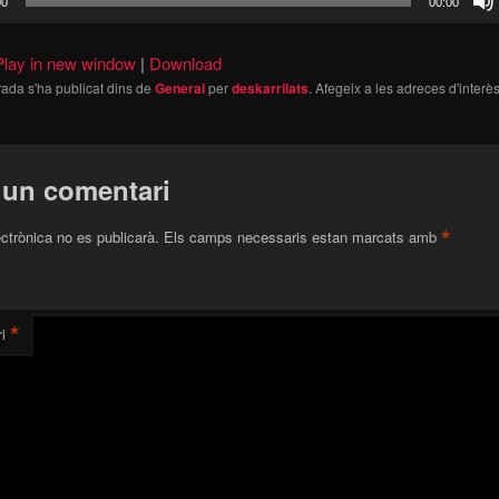
00
00:00
Play in new window
|
Download
ada s'ha publicat dins de
General
per
deskarrilats
. Afegeix a les adreces d'interès 
 un comentari
*
ectrònica no es publicarà.
Els camps necessaris estan marcats amb
*
i