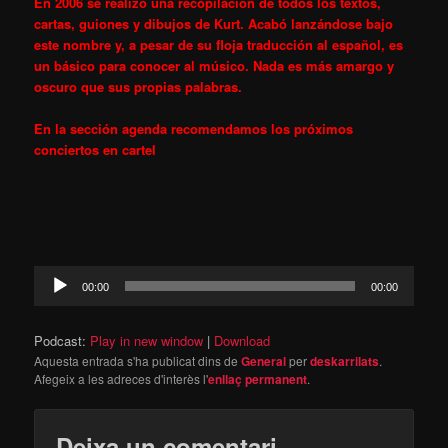
En 2006 se realizó una recopilación de todos los textos,
cartas, guiones y dibujos de Kurt. Acabó lanzándose bajo
este nombre y, a pesar de su floja traducción al español, es
un básico para conocer al músico. Nada es más amargo y
oscuro que sus propias palabras.
En la sección agenda recomendamos los próximos
conciertos en cartel
Reproductor
00:00
00:00
d'àudio
Podcast:
Play in new window
|
Download
Aquesta entrada s'ha publicat dins de
General
per
deskarrilats
.
Afegeix a les adreces d'interès l'
enllaç permanent
.
Deixa un comentari