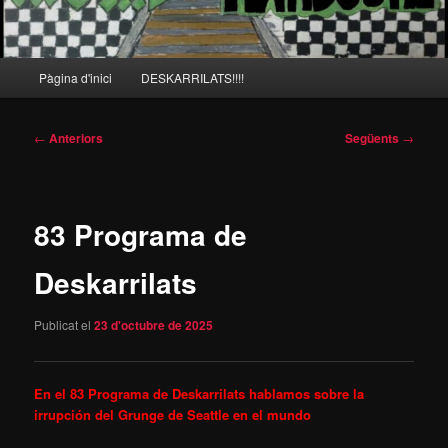
Menú
Pàgina d'inici
DESKARRILATS!!!!
principal
Navegació
←
Anteriors
Següents
→
per
les
entrades
83 Programa de
Deskarrilats
Publicat el
23 d'octubre de 2025
En el 83 Programa de Deskarrilats hablamos sobre la
irrupción del Grunge
de
Seattle en el mundo