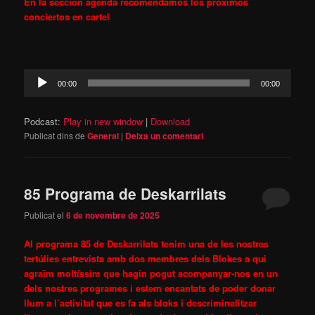
En la sección agenda recomendamos los próximos
conciertos en cartel
Reproductor
00:00
00:00
d'àudio
Podcast:
Play in new window
|
Download
Publicat dins de
General
|
Deixa un comentari
85 Programa de Deskarrilats
Publicat el
6 de novembre de 2025
Al programa 85 de Deskarrilats tenim una de les nostres
tertúlies entrevista amb dos membres dels Blokes a qui
agraïm moltíssim que hagin pogut acompanyar-nos en un
dels nostres programes i estem encantats de poder donar
llum a l’activitat que es fa als bloks
i descriminalitzar