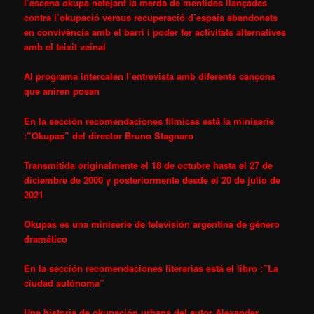
l’escena okupa netejant la merda de mentides llançades
contra l’okupació versus recuperació d’espais abandonats
en convivència amb el barri i poder fer activitats alternatives
amb el teixit veïnal
Al programa intercalen l’entrevista amb diferents cançons
que aniren posan
En la sección recomendaciones filmicas está la miniserie
:”Okupas” del director Bruno Stagnaro
Transmitida originalmente el 18 de octubre hasta el 27 de
diciembre de 2000 y posteriormente desde el 20 de julio de
2021
Okupas es una miniserie de televisión argentina de género
dramático
En la sección recomendaciones literarias está el libro :”La
ciudad autónoma”
Una historia de okupación urbana del autor Alexander