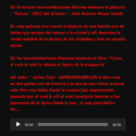
En la sección recomendaciones filmicas tenemos la pelicula
: “Surcos” (1951) del director :” José Antonio
Nieves Conde
En esta pelicula nos cuenta la historia de una familia una de
tantas que emigra del campo a la ciudad y alli descubre la
cruda realidad de la dureza de las ciudades y mas en aquella
epoca
En las recomendaciones literarias tenemos el libro :”Como
el rock le voló la cabeza al Japón de la posguerra”
del autor :” Julian Cope” JAPROCKSAMPLER el libro esta
en dos partes una de historia y la otra es una critica musical
este libro nos habla desde la musica jazz experimental
pasando por el rock & roll el cual consiguió fascinar a los
japoneses de la época hasta el pop , el pop psicodélico
etc…
Reproductor
00:00
00:00
d'àudio