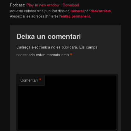
Podcast:
Play in new window
|
Download
Aquesta entrada s'ha publicat dins de
General
per
deskarrilats
.
Afegeix a les adreces d'interès l'
enllaç permanent
.
Deixa un comentari
L'adreça electrònica no es publicarà.
Els camps
*
necessaris estan marcats amb
*
Comentari