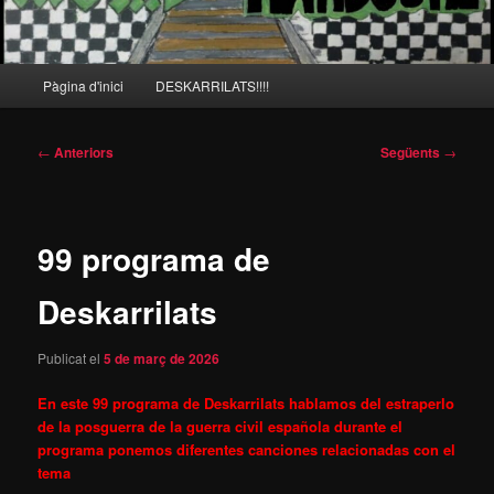
Menú
Pàgina d'inici
DESKARRILATS!!!!
principal
Navegació
←
Anteriors
Següents
→
per
les
entrades
99 programa de
Deskarrilats
Publicat el
5 de març de 2026
En este 99 programa de Deskarrilats hablamos del estraperlo
de la posguerra de la guerra civil española durante el
programa ponemos diferentes canciones relacionadas con el
tema